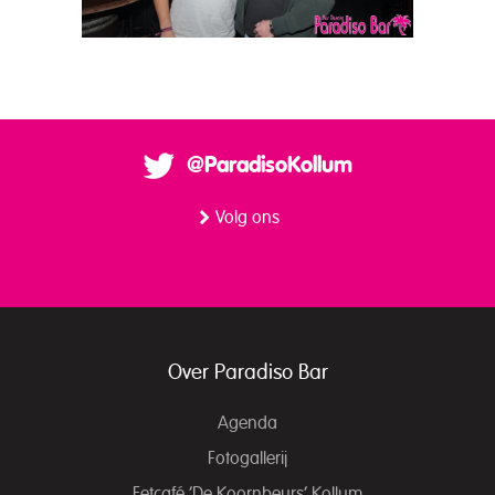
@ParadisoKollum
Volg ons
Over Paradiso Bar
Agenda
Fotogallerij
Eetcafé ‘De Koornbeurs’ Kollum