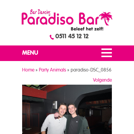
0511 45 12 12
MENU
Home
»
Party Animals
»
paradiso-DSC_0856
Volgende