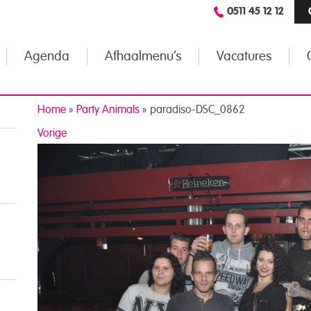
0511 45 12 12
Agenda
Afhaalmenu’s
Vacatures
Home
»
Party Animals
»
paradiso-DSC_0862
Vorige