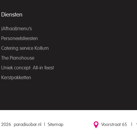
Diensten
(Afhaal)menu’s
Personeelsfeesten
Catering service Kollum
The Pianohouse
Uniek concept: All-in feest
Kerstpakketten
 2026
paradisobar.nl
|
Sitemap
Voorstraat 65
|