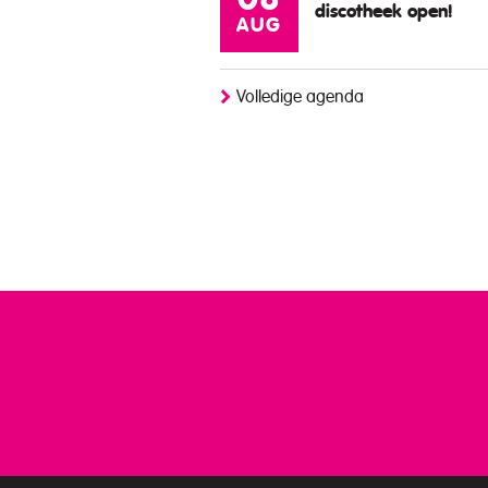
08
discotheek open!
AUG
Volledige agenda