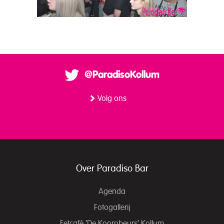
@ParadisoKollum
Volg ons
Over Paradiso Bar
Agenda
Fotogallerij
Eetcafé ‘De Koornbeurs’ Kollum