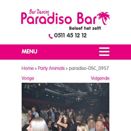
0511 45 12 12
MENU
Home
»
Party Animals
»
paradiso-DSC_0957
Vorige
Volgende