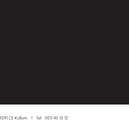
9291 CE Kollum
|
Tel:
0511 45 12 12