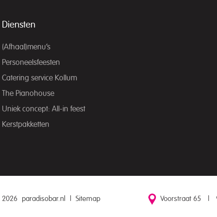
Diensten
(Afhaal)menu’s
Personeelsfeesten
Catering service Kollum
The Pianohouse
Uniek concept: All-in feest
Kerstpakketten
 2026
paradisobar.nl
|
Sitemap
Voorstraat 65
|