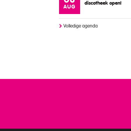
08
discotheek open!
AUG
Volledige agenda