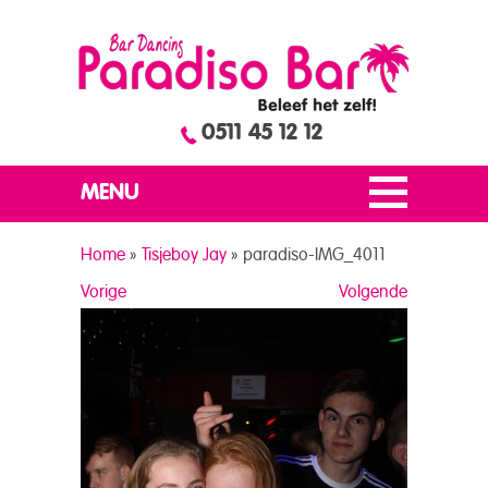
0511 45 12 12
MENU
Home
»
Tisjeboy Jay
»
paradiso-IMG_4011
Vorige
Volgende