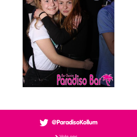
@ParadisoKollum