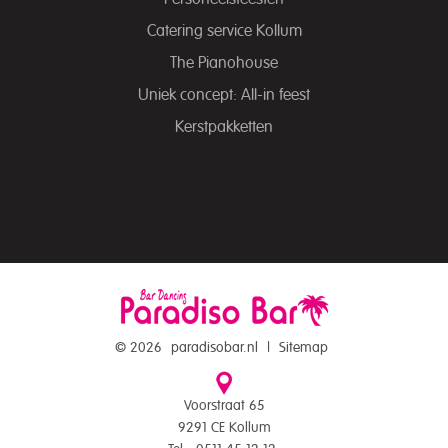
Catering service Kollum
The Pianohouse
Uniek concept: All-in feest
Kerstpakketten
© 2026
paradisobar.nl
|
Sitemap
Voorstraat 65
9291 CE Kollum