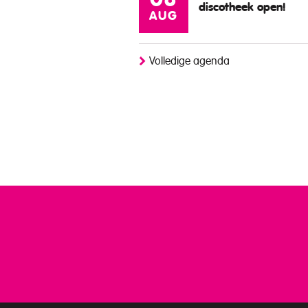
08
discotheek open!
AUG
Volledige agenda