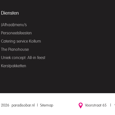
Diensten
(Afhaal)menu’s
Personeelsfeesten
Catering service Kollum
The Pianohouse
Uniek concept: All-in feest
Kerstpakketten
 2026
paradisobar.nl
|
Sitemap
Voorstraat 65
|