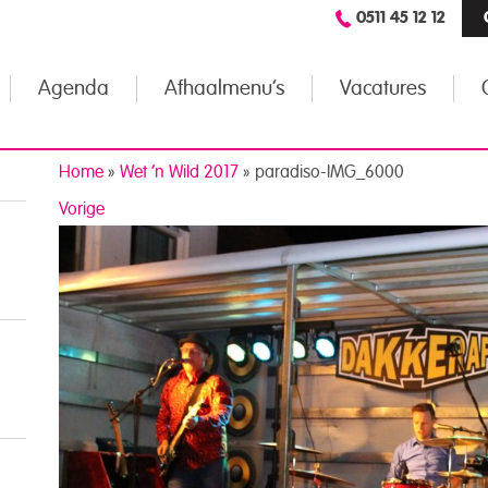
0511 45 12 12
Agenda
Afhaalmenu’s
Vacatures
Home
»
Wet ’n Wild 2017
»
paradiso-IMG_6000
Vorige