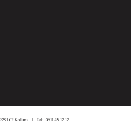
9291 CE Kollum
|
Tel:
0511 45 12 12