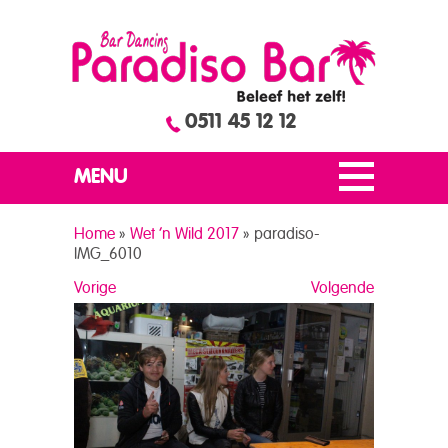
0511 45 12 12
MENU
Home
»
Wet ’n Wild 2017
»
paradiso-
IMG_6010
Vorige
Volgende