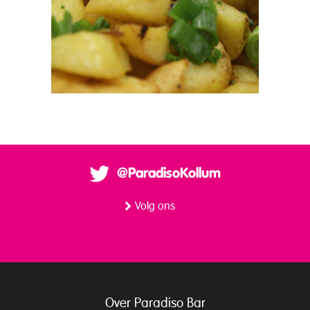
@ParadisoKollum
Volg ons
Over Paradiso Bar